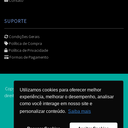
Contato
SUPORTE
Condições Gerais
Política de Compra
Política de Privacidade
Formas de Pagamento
Copyright © 2006 -
2026 | Senior Noroeste Paulista todos os
Utilizamos cookies para oferecer melhor
direitos reservados.
.
experiência, melhorar o desempenho, analisar
como você interage em nosso site e
personalizar conteúdo.
Saiba mais