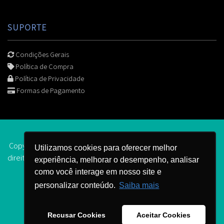
SUPORTE
Condições Gerais
Política de Compra
Política de Privacidade
Formas de Pagamento
Copyright © 2006 -
2026 | Senior Noroeste Paulista todos os
Utilizamos cookies para oferecer melhor
direitos reservados.
.
experiência, melhorar o desempenho, analisar
como você interage em nosso site e
personalizar conteúdo.
Saiba mais
Recusar Cookies
Aceitar Cookies