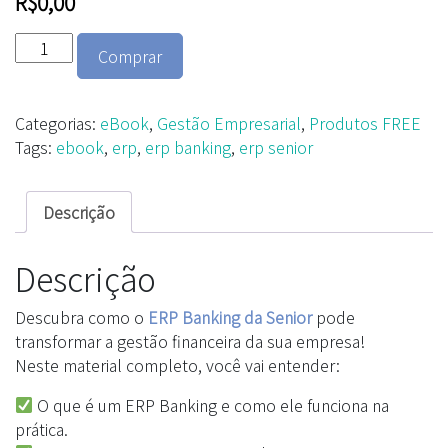
R$
0,00
Produto
Comprar
Gratuito
-
Ebook
Categorias:
eBook
,
Gestão Empresarial
,
Produtos FREE
ERP
Tags:
ebook
,
erp
,
erp banking
,
erp senior
Banking
quantidade
Descrição
Descrição
Descubra como o
ERP Banking da Senior
pode
transformar a gestão financeira da sua empresa!
Neste material completo, você vai entender:
O que é um ERP Banking e como ele funciona na
prática.