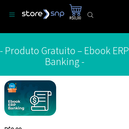
R$0,00
- Produto Gratuito – Ebook ERP
Banking -